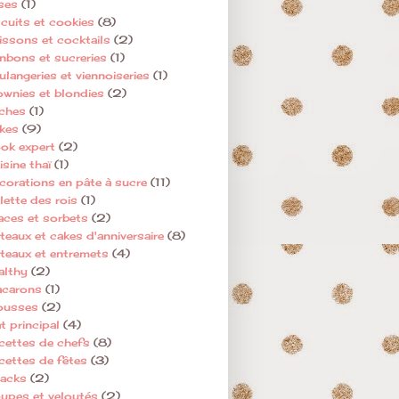
ses
(1)
scuits et cookies
(8)
issons et cocktails
(2)
nbons et sucreries
(1)
ulangeries et viennoiseries
(1)
ownies et blondies
(2)
ches
(1)
kes
(9)
ok expert
(2)
sine thaï
(1)
corations en pâte à sucre
(11)
lette des rois
(1)
aces et sorbets
(2)
teaux et cakes d'anniversaire
(8)
teaux et entremets
(4)
althy
(2)
carons
(1)
usses
(2)
t principal
(4)
cettes de chefs
(8)
cettes de fêtes
(3)
acks
(2)
upes et veloutés
(2)