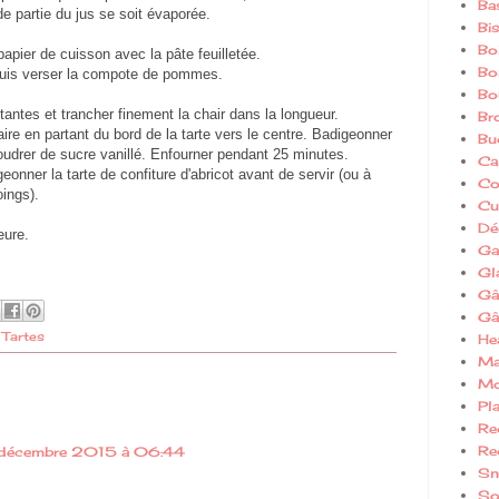
Ba
de partie du jus se soit évaporée.
Bi
Bo
papier de cuisson avec la pâte feuilletée.
Bo
puis verser la compote de pommes.
Bo
antes et trancher finement la chair dans la longueur.
Br
ire en partant du bord de la tarte vers le centre. Badigeonner
Bu
udrer de sucre vanillé. Enfourner pendant 25 minutes.
Ca
igeonner la tarte de confiture d'abricot avant de servir (ou à
Co
ings).
Cui
Dé
eure.
Ga
Gl
Gâ
Gâ
,
Tartes
He
Ma
Mo
Pla
Re
Re
décembre 2015 à 06:44
Sn
So