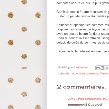
compoter jusqu'à ce que la plus gran
Garnir un moule à tarte recouvert de 
Etaler un peu de poudre d'amandes 
Eplucher et épépiner les pommes rest
Disposer les lamelles de façon circula
avec un peu de beurre fondu et saupo
Sortir du four et laisser refroidir. Bad
défaut, de gelée de pommes ou de co
Servie tiède, la tarte est encore meill
Publié par
Unknown
Libellés :
calvados
,
pommes
,
Tarte
2 commentaires:
Amy | Foodetcaetera
10 
mmmmmh!!! Superbe!