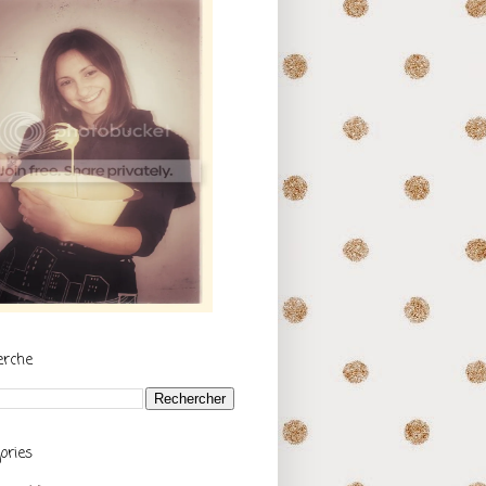
erche
ories