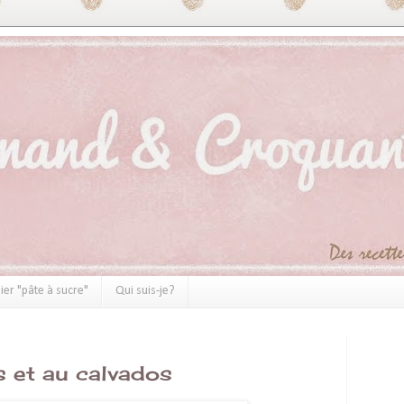
ier "pâte à sucre"
Qui suis-je?
 et au calvados