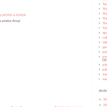
Ta
Th
Th
e 2015 à 10:53
Th
e plaise Amy!
Th
Tut
apé
ca
déf
go
pe
pr
(2
pâ
pâ
sa
sa
Archi
2
►
2
►