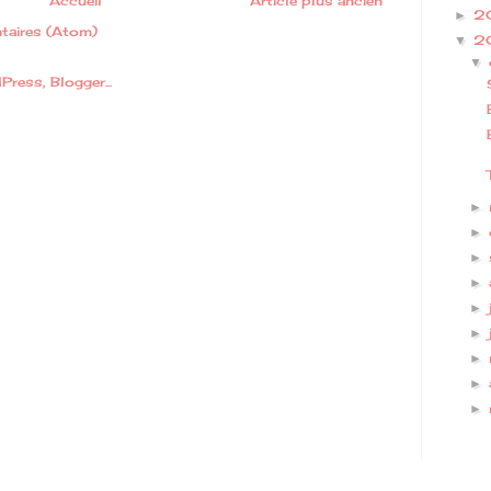
Accueil
Article plus ancien
2
►
taires (Atom)
2
▼
▼
►
►
►
►
►
►
►
►
►