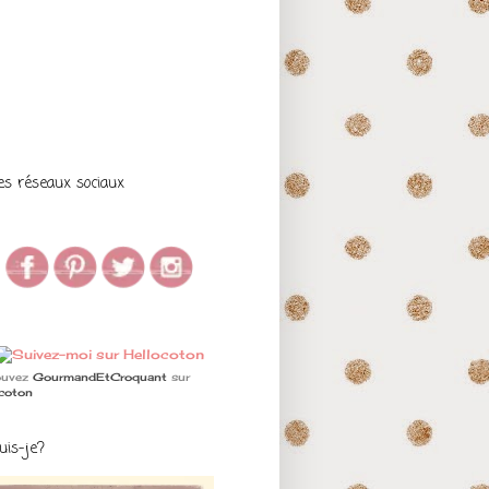
es réseaux sociaux
ouvez
GourmandEtCroquant
sur
ocoton
uis-je?