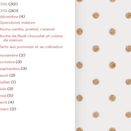
016
(32)
015
(30)
décembre
(4)
Speculoos maison
Bûche vanille, praliné, caramel
Buche de Noël chocolat et crème
de marron
Tarte aux pommes et au calvados
novembre
(2)
octobre
(3)
septembre
(3)
août
(3)
juillet
(1)
juin
(3)
mai
(5)
avril
(4)
mars
(2)