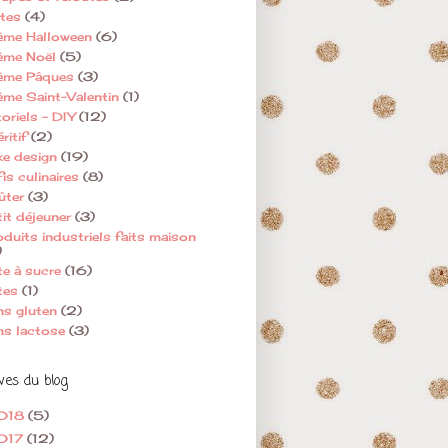
rtes
(4)
ème Halloween
(6)
ème Noël
(5)
ème Pâques
(3)
ème Saint-Valentin
(1)
oriels - DIY
(12)
ritif
(2)
ke design
(19)
is culinaires
(8)
ûter
(3)
tit déjeuner
(3)
oduits industriels faits maison
)
te à sucre
(16)
tes
(1)
ns gluten
(2)
ns lactose
(3)
ves du blog
018
(5)
017
(12)