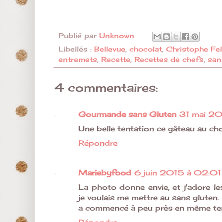
Publié par
Unknown
Libellés :
Bellevue
,
chocolat
,
Christophe Fe
entremets
,
Recette
,
Recettes de chefs
,
san
4 commentaires:
Gourmande sans Gluten
31 mai 20
Une belle tentation ce gâteau au cho
Répondre
Mariebyfood
6 juin 2015 à 02:01
La photo donne envie, et j'adore les
je voulais me mettre au sans gluten.
a commencé à peu près en même t