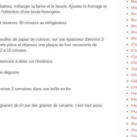
Ba
atteur, mélanger la farine et le beurre. Ajoutez le fromage et
Bi
à l'obtention d'une boule homogène.
Bo
Bo
t réservez 30 minutes au réfrigérateur.
Bo
Br
Bu
feuilles de papier de cuisson, sur une épaisseur d'environ 3
Ca
te-pièce et déposez une plaque de four recouverte de
Co
12 à 15 minutes.
Cui
encent à dorer sur l'extérieur.
Dé
Ga
de déguster.
Gl
Gâ
Gâ
viron 2 semaines dans une boîte en fer.
He
Ma
Mo
graines de lin par des graines de sésame, c'est tout aussi
Pla
Re
Re
Sn
So