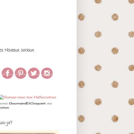
es réseaux sociaux
ouvez
GourmandEtCroquant
sur
ocoton
uis-je?