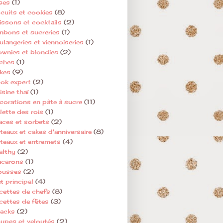
ses
(1)
scuits et cookies
(8)
issons et cocktails
(2)
nbons et sucreries
(1)
ulangeries et viennoiseries
(1)
ownies et blondies
(2)
ches
(1)
kes
(9)
ok expert
(2)
sine thaï
(1)
corations en pâte à sucre
(11)
lette des rois
(1)
aces et sorbets
(2)
teaux et cakes d'anniversaire
(8)
teaux et entremets
(4)
althy
(2)
carons
(1)
usses
(2)
t principal
(4)
cettes de chefs
(8)
cettes de fêtes
(3)
acks
(2)
upes et veloutés
(2)