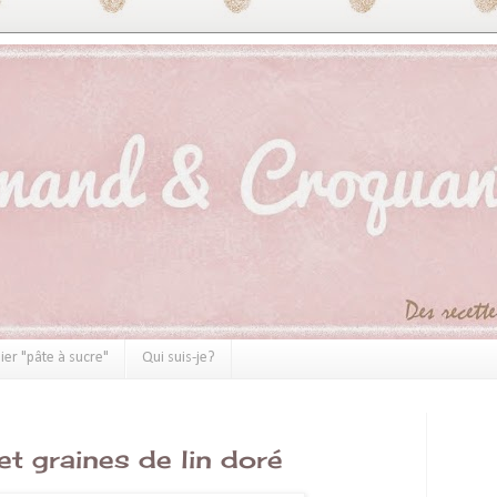
ier "pâte à sucre"
Qui suis-je?
t graines de lin doré