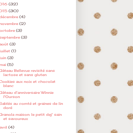
016
(32)
015
(30)
décembre
(4)
novembre
(2)
octobre
(3)
septembre
(3)
août
(3)
juillet
(1)
juin
(3)
mai
(5)
Gâteau Bellevue revisité sans
lactose et sans gluten
Cookies aux noix et chocolat
blanc
Gâteau d'anniversaire Winnie
l'Ourson
Sablés au comté et graines de lin
doré
Granola maison: le petit dej' sain
et savoureux
avril
(4)