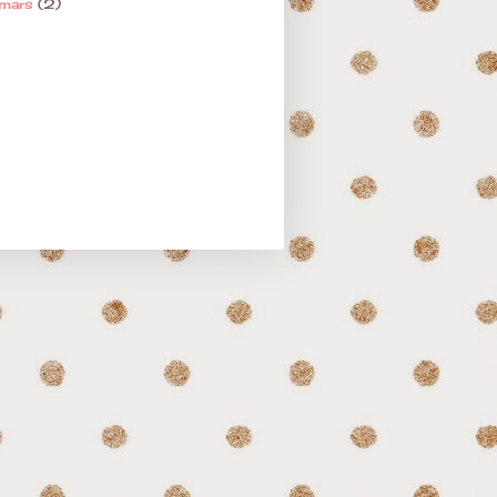
mars
(2)