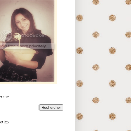
erche
ories