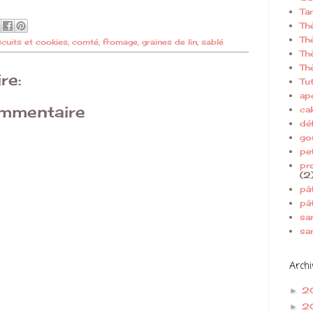
Ta
Th
Th
scuits et cookies
,
comté
,
fromage
,
graines de lin
,
sablé
Th
Th
re:
Tut
apé
ommentaire
ca
déf
go
pe
pr
(2
pâ
pâ
sa
sa
Archi
2
►
2
►