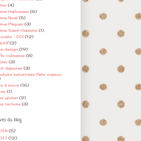
rtes
(4)
ème Halloween
(6)
ème Noël
(5)
ème Pâques
(3)
ème Saint-Valentin
(1)
oriels - DIY
(12)
ritif
(2)
ke design
(19)
is culinaires
(8)
ûter
(3)
tit déjeuner
(3)
oduits industriels faits maison
)
te à sucre
(16)
tes
(1)
ns gluten
(2)
ns lactose
(3)
ves du blog
018
(5)
017
(12)